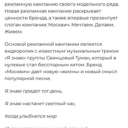
Москвич 6
рекламную кампанию своего модельного ряда.
Яркий динамичный седан
Новая рекламная кампания раскрывает
от 2 237 000 ₽*
КОНТАКТЫ
ценности бренда, а также впервые презентует
Кредитные программы
Моторное масло
слоган компании: Москвич. Мечтаем. Делаем.
Живем.
СЕРВИСНЫЕ АКЦИИ
Спецпредложения
Москвич 3 с ручным
Основой рекламной кампании является
управлением (РУ)
видеоролик с известным музыкальным треком
Кроссовер, создающий равные
АКСЕССУАРЫ
«Я знаю» группы Свинцовый Туман, который в
возможности
Калькулятор трейд-ин
нулевые стал бесспорным хитом. Бренд
от 2 069 000 ₽*
«Москвич» дает новую «жизнь» и новый смысл
популярной песне.
Страховые программы
Москвич 8
Практичный семиместный
Я знаю придет тот день,
кроссовер
от 3 125 000 ₽*
Я знаю настанет светлый час,
Когда улыбнется мир