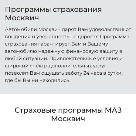
Москвич 6
Яркий динамичный седан
Программы страхования
от 2 237 000 ₽*
Москвич
КОНТАКТЫ
Кредитные программы
Моторное масло
Автомобили Москвич дарят Вам удовольствие от
вождения и уверенность на дорогах. Программа
СЕРВИСНЫЕ АКЦИИ
Спецпредложения
страхования гарантирует Вам и Вашему
Москвич 3 с ручным
управлением (РУ)
автомобилю надежную финансовую защиту в
Кроссовер, создающий равные
АКСЕССУАРЫ
любой ситуации. Привлекательные условия и
возможности
Калькулятор трейд-ин
широкий спектр дополнительных услуг
от 2 069 000 ₽*
позволят Вам ощущать заботу 24 часа в сутки,
где бы Вы ни находились.
Страховые программы
Москвич 8
Практичный семиместный
кроссовер
Страховые программы МАЗ
от 3 125 000 ₽*
Москвич