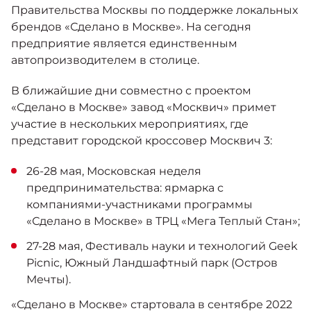
Москвич 6
Правительства Москвы по поддержке локальных
Яркий динамичный седан
брендов «Сделано в Москве». На сегодня
от 2 237 000 ₽*
КОНТАКТЫ
предприятие является единственным
Кредитные программы
Моторное масло
автопроизводителем в столице.
СЕРВИСНЫЕ АКЦИИ
В ближайшие дни совместно с проектом
Спецпредложения
Москвич 3 с ручным
«Сделано в Москве» завод «Москвич» примет
управлением (РУ)
участие в нескольких мероприятиях, где
Кроссовер, создающий равные
АКСЕССУАРЫ
представит городской кроссовер Москвич 3:
возможности
Калькулятор трейд-ин
от 2 069 000 ₽*
26-28 мая, Московская неделя
предпринимательства: ярмарка с
Страховые программы
компаниями-участниками программы
Москвич 8
Практичный семиместный
«Сделано в Москве» в ТРЦ «Мега Теплый Стан»;
кроссовер
27-28 мая, Фестиваль науки и технологий Geek
от 3 125 000 ₽*
Picnic, Южный Ландшафтный парк (Остров
Мечты).
«Сделано в Москве» стартовала в сентябре 2022