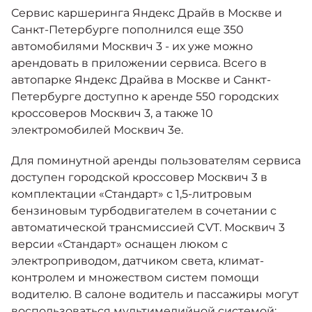
Москвич 6
Сервис каршеринга Яндекс Драйв в Москве и
Яркий динамичный седан
Санкт-Петербурге пополнился еще 350
от 2 237 000 ₽*
КОНТАКТЫ
автомобилями Москвич 3 - их уже можно
Кредитные программы
Моторное масло
арендовать в приложении сервиса. Всего в
автопарке Яндекс Драйва в Москве и Санкт-
СЕРВИСНЫЕ АКЦИИ
Петербурге доступно к аренде 550 городских
Спецпредложения
Москвич 3 с ручным
кроссоверов Москвич 3, а также 10
управлением (РУ)
Кроссовер, создающий равные
электромобилей Москвич 3е.
АКСЕССУАРЫ
возможности
Калькулятор трейд-ин
Для поминутной аренды пользователям сервиса
от 2 069 000 ₽*
доступен городской кроссовер Москвич 3 в
комплектации «Стандарт» с 1,5-литровым
Страховые программы
Москвич 8
бензиновым турбодвигателем в сочетании с
Практичный семиместный
автоматической трансмиссией CVT. Москвич 3
кроссовер
версии «Стандарт» оснащен люком с
от 3 125 000 ₽*
электроприводом, датчиком света, климат-
контролем и множеством систем помощи
водителю. В салоне водитель и пассажиры могут
воспользоваться мультимедийной системой: