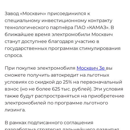
Москвич 6
Яркий динамичный седан
Завод «Москвич» присоединился к
от 2 237 000 ₽*
КОНТАКТЫ
Кредитные программы
Моторное масло
специальному инвестиционному контракту
технологического партнёра ПАО «КАМАЗ». В
ближайшее время электромобили Москвич
СЕРВИСНЫЕ АКЦИИ
Спецпредложения
станут доступнее благодаря участию в
Москвич 3 с ручным
государственных программах стимулирования
управлением (РУ)
Кроссовер, создающий равные
АКСЕССУАРЫ
спроса.
возможности
Калькулятор трейд-ин
от 2 069 000 ₽*
При покупке электромобиля
Москвич 3е
вы
сможете получить автокредит на льготных
Страховые программы
условиях со скидкой до 25% на первоначальный
Москвич 8
взнос (но не более 625 тыс. рублей). Эти условия
Практичный семиместный
также будут распространяться на приобретение
кроссовер
электромобилей по программе льготного
от 3 125 000 ₽*
лизинга.
В рамках подписанного соглашения
разработана стратегия дальнейшего развития