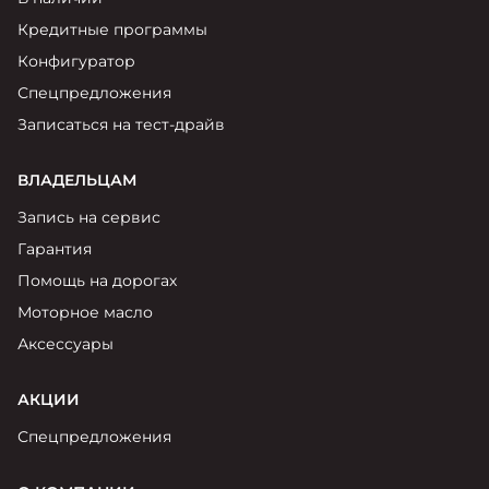
Москвич 6
Яркий динамичный седан
Кредитные программы
от 2 237 000 ₽*
КОНТАКТЫ
Конфигуратор
Кредитные программы
Моторное масло
Спецпредложения
Записаться на тест-драйв
СЕРВИСНЫЕ АКЦИИ
Спецпредложения
Москвич 3 с ручным
ВЛАДЕЛЬЦАМ
управлением (РУ)
Кроссовер, создающий равные
АКСЕССУАРЫ
Запись на сервис
возможности
Калькулятор трейд-ин
Гарантия
от 2 069 000 ₽*
Помощь на дорогах
Страховые программы
Моторное масло
Москвич 8
Практичный семиместный
Аксессуары
кроссовер
от 3 125 000 ₽*
АКЦИИ
Спецпредложения